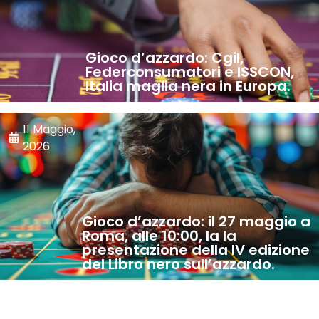
Gioco d’azzardo: Cgil,
Federconsumatori e ISSCON,
Italia maglia nera in Europa.
11 Maggio,
2026
Gioco d’azzardo: il 27 maggio a
Roma, alle 10:00, la la
presentazione della IV edizione
del Libro nero sull’azzardo.