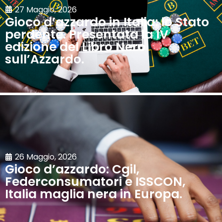
27 Maggio, 2026
Gioco d’azzardo in Italia: lo Stato
perdente. Presentata la IV
edizione del Libro Nero
sull’Azzardo.
26 Maggio, 2026
Gioco d’azzardo: Cgil,
Federconsumatori e ISSCON,
Italia maglia nera in Europa.