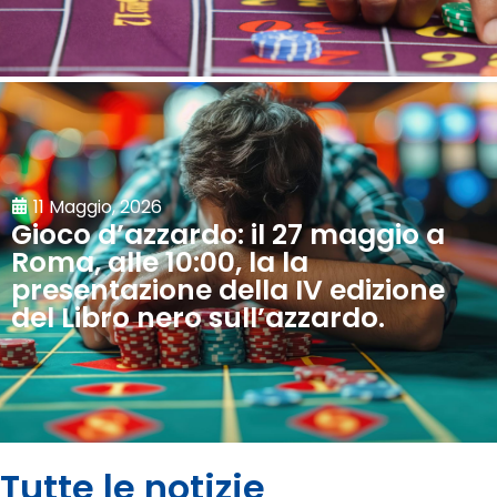
11 Maggio, 2026
Gioco d’azzardo: il 27 maggio a
Roma, alle 10:00, la la
presentazione della IV edizione
del Libro nero sull’azzardo.
Tutte le notizie