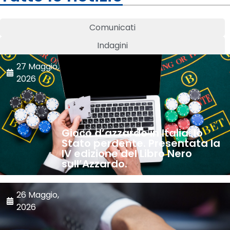
Comunicati
Indagini
27 Maggio,
2026
Gioco d’azzardo in Italia: lo
Stato perdente. Presentata la
IV edizione del Libro Nero
sull’Azzardo.
26 Maggio,
2026