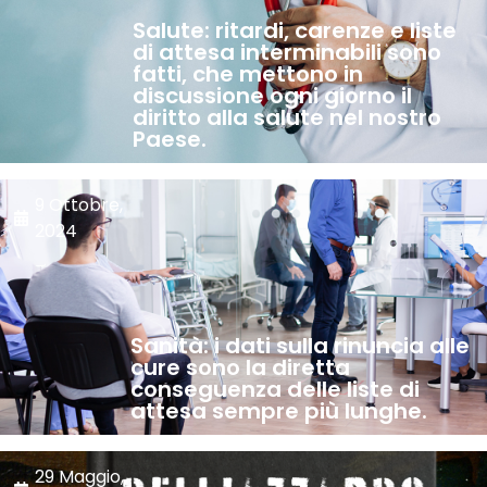
Salute: ritardi, carenze e liste
di attesa interminabili sono
fatti, che mettono in
discussione ogni giorno il
diritto alla salute nel nostro
Paese.
9 Ottobre,
2024
Sanità: i dati sulla rinuncia alle
cure sono la diretta
conseguenza delle liste di
attesa sempre più lunghe.
29 Maggio,