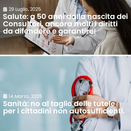
29 Luglio, 2025
Salute: a 50 anni dalla nascita dei
Consultori, ancora molti i diritti
da difendere e garantire!
14 Marzo, 2025
Sanità: no al taglio delle tutele
per i cittadini non autosufficienti.