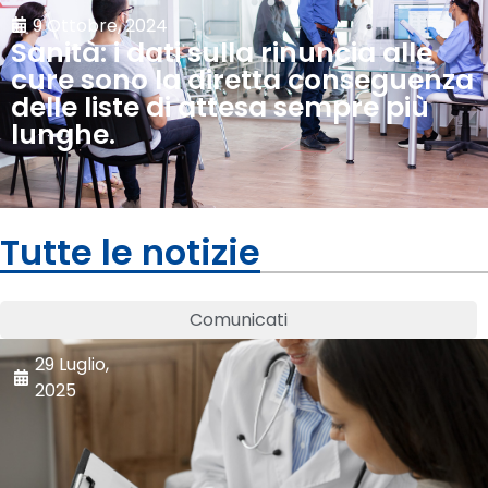
9 Ottobre, 2024
Sanità: i dati sulla rinuncia alle
cure sono la diretta conseguenza
delle liste di attesa sempre più
lunghe.
Tutte le notizie
Comunicati
29 Luglio,
2025