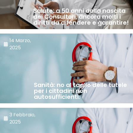
Salute: a 50 anni dalla nascita
dei Consultori, ancora molti i
diritti da difendere e garantire!
14 Marzo,
2025
Sanità: no al taglio delle tutele
per i cittadini non
autosufficienti.
3 Febbraio,
2025