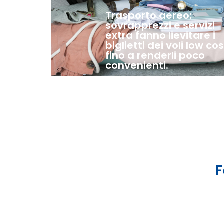
Trasporto aereo:
sovrapprezzi e servizi
extra fanno lievitare i
biglietti dei voli low cos
fino a renderli poco
convenienti.
F