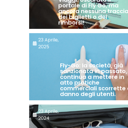
portale di Fly Go, ma
ancora nessuna tracci
dei biglietti o dei
rimborsi!
23 Aprile,
2025
Fly-Go: la società, già
sanzionata in passato,
continua a mettere in
atto pratiche
commerciali scorrette
danno degli utenti.
23 Aprile,
2024