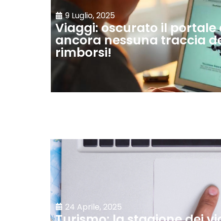
9 Luglio, 2025
Viaggi: oscurato il portale
ancora nessuna traccia dei 
rimborsi!
24 Aprile, 2025
Turismo: la stagione dei v