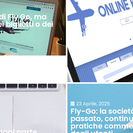
 di Fly Go, ma
biglietti o dei
17 Giugno, 2025
Turismo: quando 
volo!
23 Aprile, 2025
Fly-Go: la societ
passato, continu
pratiche commer
iaggi parte