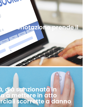
la prenotazione prende il
à, già sanzionata in
a a mettere in atto
ciali scorrette a danno