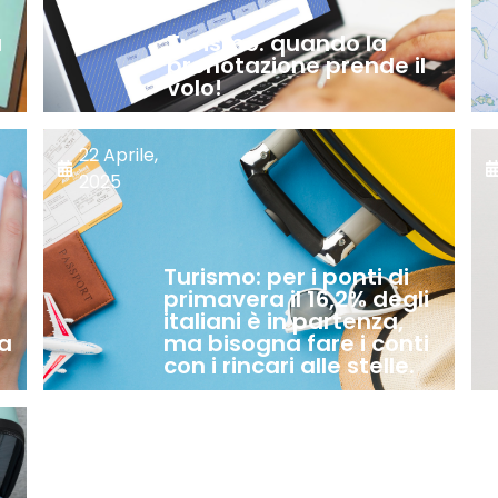
a
Turismo: quando la
prenotazione prende il
volo!
22 Aprile,
2025
Turismo: per i ponti di
primavera il 16,2% degli
italiani è in partenza,
 a
ma bisogna fare i conti
con i rincari alle stelle.