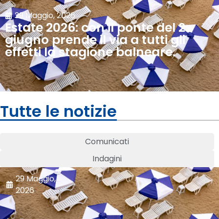
29 Maggio, 2026
Estate 2026: con il ponte del 2
giugno prende il via a tutti gli
effetti la stagione balneare.
Tutte le notizie
Comunicati
Indagini
29 Maggio,
2026