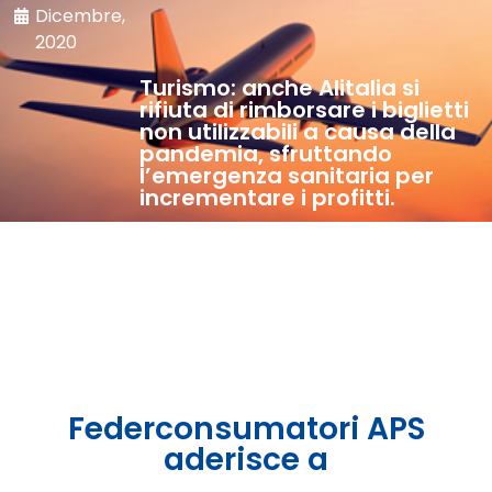
Dicembre,
2020
Turismo: anche Alitalia si
rifiuta di rimborsare i biglietti
non utilizzabili a causa della
pandemia, sfruttando
l’emergenza sanitaria per
incrementare i profitti.
Federconsumatori APS
aderisce a