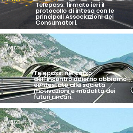
Telepass: firmato ieri il
protocollo di intesa con le
principali Associazioni dei
Consumatori.
3 Maggio,
2022
Telepass: nel corso
dell’incontro odierno abbiamo
contestato alla società
motivazioni e modalità dei
futuri rincari.
7 Aprile,
2022