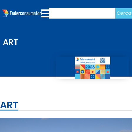
Cerca
ART
ART