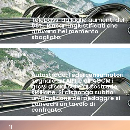
Telepass: da luglio aumenti del
55%. Rincari ingiustificati che
arrivano nel momento
sbagliato.
21 Aprile,
2021
Autostrade: Federconsumatori
segnala all’ART e all’AGCM i
gravi disagi sulle autostrade
siciliane. Si disponga subito
un’abolizione dei pedaggi e si
convochi un tavolo di
confronto.
11