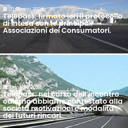
20 Giugno, 2024
Telepass: firmato ieri il protocollo
di intesa con le principali
Associazioni dei Consumatori.
3 Maggio, 2022
Telepass: nel corso dell’incontro
odierno abbiamo contestato alla
società motivazioni e modalità
dei futuri rincari.