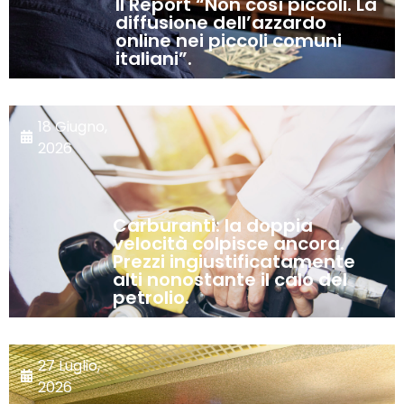
II Report “Non così piccoli. La
diffusione dell’azzardo
online nei piccoli comuni
italiani”.
18 Giugno,
2026
Carburanti: la doppia
velocità colpisce ancora.
Prezzi ingiustificatamente
alti nonostante il calo del
petrolio.
27 Luglio,
2026