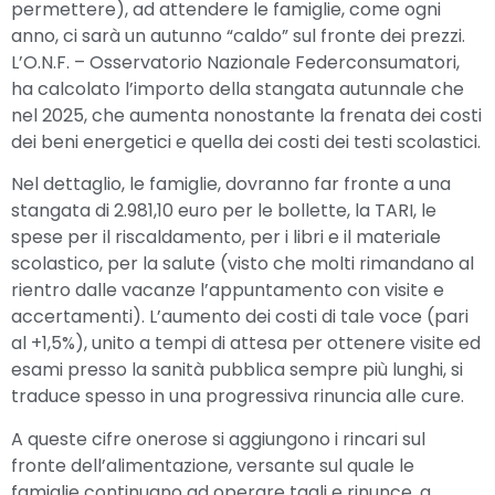
permettere), ad attendere le famiglie, come ogni
anno, ci sarà un autunno “caldo” sul fronte dei prezzi.
L’O.N.F. – Osservatorio Nazionale Federconsumatori,
ha calcolato l’importo della stangata autunnale che
nel 2025, che aumenta nonostante la frenata dei costi
dei beni energetici e quella dei costi dei testi scolastici.
Nel dettaglio, le famiglie, dovranno far fronte a una
stangata di 2.981,10 euro per le bollette, la TARI, le
spese per il riscaldamento, per i libri e il materiale
scolastico, per la salute (visto che molti rimandano al
rientro dalle vacanze l’appuntamento con visite e
accertamenti). L’aumento dei costi di tale voce (pari
al +1,5%), unito a tempi di attesa per ottenere visite ed
esami presso la sanità pubblica sempre più lunghi, si
traduce spesso in una progressiva rinuncia alle cure.
A queste cifre onerose si aggiungono i rincari sul
fronte dell’alimentazione, versante sul quale le
famiglie continuano ad operare tagli e rinunce, a