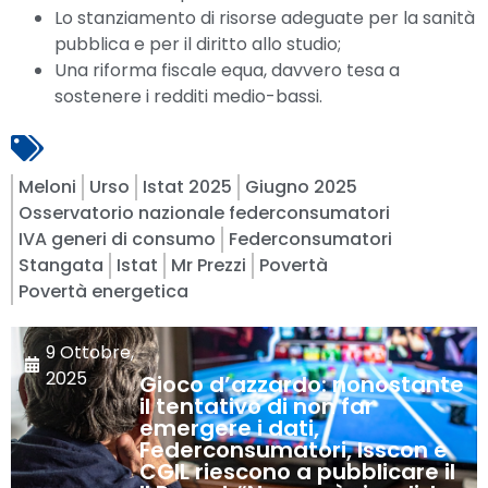
Lo stanziamento di risorse adeguate per la sanità
pubblica e per il diritto allo studio;
Una riforma fiscale equa, davvero tesa a
sostenere i redditi medio-bassi.
Meloni
Urso
Istat 2025
Giugno 2025
Osservatorio nazionale federconsumatori
IVA generi di consumo
Federconsumatori
Stangata
Istat
Mr Prezzi
Povertà
Povertà energetica
9 Ottobre,
2025
Gioco d’azzardo: nonostante
il tentativo di non far
emergere i dati,
Federconsumatori, Isscon e
CGIL riescono a pubblicare il