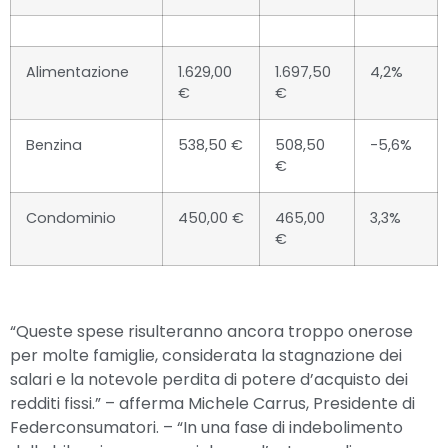
Alimentazione
1.629,00
1.697,50
4,2%
€
€
Benzina
538,50 €
508,50
-5,6%
€
Condominio
450,00 €
465,00
3,3%
€
“Queste spese risulteranno ancora troppo onerose
per molte famiglie, considerata la stagnazione dei
salari e la notevole perdita di potere d’acquisto dei
redditi fissi.” – afferma Michele Carrus, Presidente di
Federconsumatori. – “In una fase di indebolimento