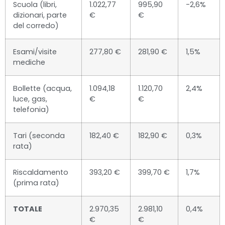
Scuola (libri,
1.022,77
995,90
-2,6%
dizionari, parte
€
€
del corredo)
Esami/visite
277,80 €
281,90 €
1,5%
mediche
Bollette (acqua,
1.094,18
1.120,70
2,4%
luce, gas,
€
€
telefonia)
Tari (seconda
182,40 €
182,90 €
0,3%
rata)
Riscaldamento
393,20 €
399,70 €
1,7%
(prima rata)
TOTALE
2.970,35
2.981,10
0,4%
€
€