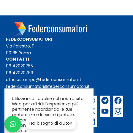
FEDERCONSUMATORI
Via Palestro, 11
00185 Roma
CONTATTI
06 42020755
06 42020759
ufficiostampa@federconsumatori.it
federconsumatori@federconsumatori.it
Utilizziamo i cookie sul nostro sito
Iscriviti alla
Web per offrirti l'esperienza più
newsletter
pertinente ricordando le tue
preferenze e le visite ripetute.
Cliccando su "Accetta"
Hai bisogno di aiuto?
acconsenti all'uso di TUTTI i
cookie.