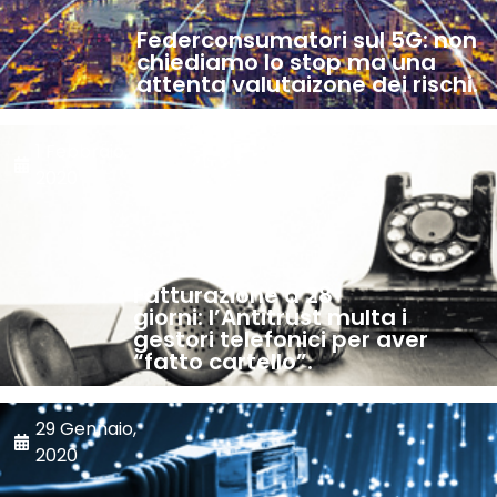
Federconsumatori sul 5G: non
chiediamo lo stop ma una
attenta valutaizone dei rischi.
1 Febbraio,
2020
Fatturazione a 28
giorni: l’Antitrust multa i
gestori telefonici per aver
“fatto cartello”.
29 Gennaio,
2020