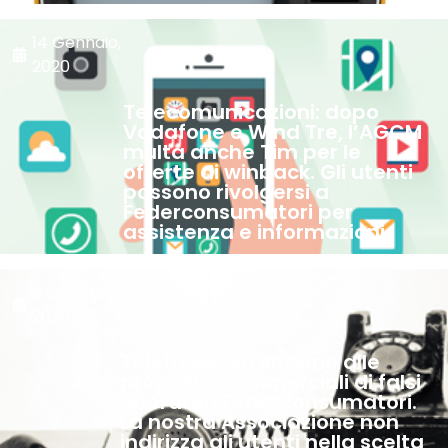
14 Gennaio,
2020
Telecomunicazioni: dopo
Vodafone e Wind Tre, l’AGCM
multa anche Tim per le
offerte di winback. Gli utenti
possono rivolgersi a
Federconsumatori per
assistenza e informazioni.
8 Gennaio,
2020
Telefonia: attenzione alle
proposte commerciali di falsi
operatori Federconsumatori.
La nostra Associazione non
indirizza gli utenti nella scelta