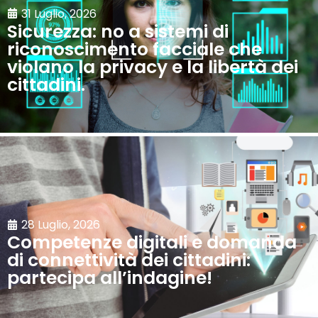
31 Luglio, 2026
Sicurezza: no a sistemi di
riconoscimento facciale che
violano la privacy e la libertà dei
cittadini.
28 Luglio, 2026
Competenze digitali e domanda
di connettività dei cittadini:
partecipa all’indagine!