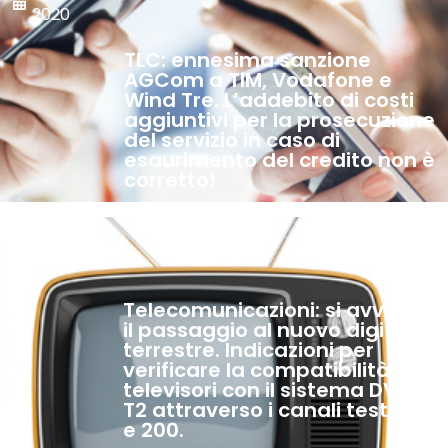
2020
TLC: ennesima sanzione
AGCom a TIM, Vodafone e
Wind Tre. L’addebito di costi
aggiuntivi per la prosecuzione
del servizio in caso di
esaurimento del credito non è
corretto!
17 Gennaio,
2020
Telecomunicazioni: si avvicina
il passaggio al nuovo digitale
terrestre. Indicazioni per
verificare la compatibilità dei
televisori con il sistema DVB-
T2 attraverso i canali test 100
e 200.