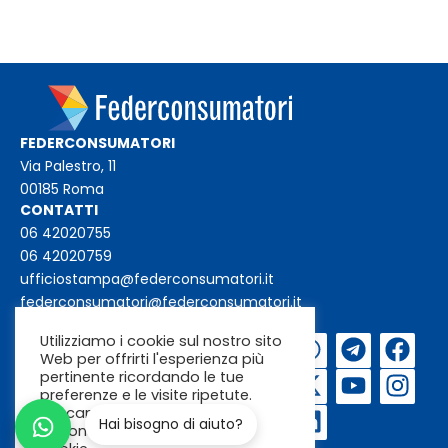
FEDERCONSUMATORI
Via Palestro, 11
00185 Roma
CONTATTI
06 42020755
06 42020759
ufficiostampa@federconsumatori.it
federconsumatori@federconsumatori.it
Utilizziamo i cookie sul nostro sito
Iscriviti alla
Web per offrirti l'esperienza più
newsletter
pertinente ricordando le tue
preferenze e le visite ripetute.
Cliccando su "Accetta"
Hai bisogno di aiuto?
acconsenti all'uso di TUTTI i