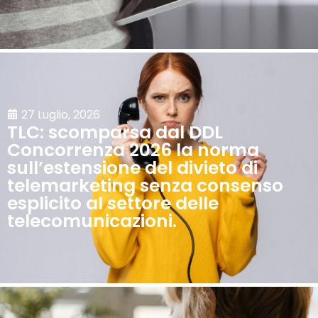
27 Luglio, 2026
TLC: scomparsa dal DDL
Concorrenza 2026 la norma
sull’estensione del divieto di
telemarketing senza consenso
esplicito al settore delle
telecomunicazioni.