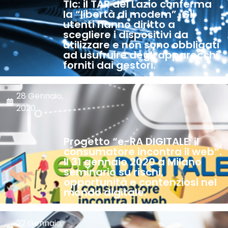
Tlc: il TAR del Lazio conferma
la “libertà di modem”. Gli
utenti hanno diritto a
scegliere i dispositivi da
utilizzare e non sono obbligati
ad usufruire degli apparecchi
forniti dai gestori.
28 Gennaio,
2020
Progetto “e-RA DIGITALE: il
consumatore incontra il web”.
Il 31 gennaio 2020 a Milano
seminario su rischi,
opportunità e contenziosi nel
mondo digitale.
22 Gennaio,