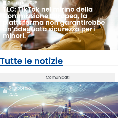
24 Luglio, 2026
TLC: TikTok nel mirino della
Commissione Europea, la
piattaforma non garantirebbe
un’adeguata sicurezza per i
minori.
Tutte le notizie
Comunicati
5 Febbraio,
2020