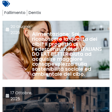
Fallimento
Dentix
20 Giugno,
2026
Alimentazione: Sai
riconoscere la qualità dei
cibi? Il progetto di
Federconsumatori ITALIANS
DO EAT BETTER aiuta ad
acquisire maggiore
consapevolezza sulla
sostenibilità sociale ed
ambientale del cibo.
17 Ottobre,
2025