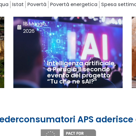
qua
Istat
Povertà
Povertà energetica
Spesa settim
18 Maggio,
2026
n
Intelligenza artificiale,
a Perugia il secondo
evento del progetto
“Tu che ne sAI?”
ederconsumatori APS aderisce