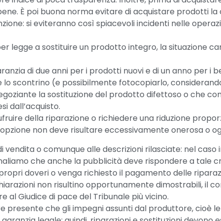
ne. È poi buona norma evitare di acquistare prodotti la cu
ne: si eviteranno così spiacevoli incidenti nelle operazio
er legge a sostituire un prodotto integro, la situazione 
garanzia di due anni per i prodotti nuovi e di un anno per i
e lo scontrino (e possibilmente fotocopiarlo, considerand
egoziante la sostituzione del prodotto difettoso o che co
si dall’acquisto.
usufruire della riparazione o richiedere una riduzione propo
 l’opzione non deve risultare eccessivamente onerosa o og
vendita o comunque alle descrizioni rilasciate: nel caso i
aliamo che anche la pubblicità deve rispondere a tale cri
ai propri doveri o venga richiesto il pagamento delle rip
ichiarazioni non risultino opportunamente dimostrabili, il
 al Giudice di pace del Tribunale più vicino.
re presente che gli impegni assunti dal produttore, cioè l
 garanzia legale; quindi, riparazioni e sostituzioni devono