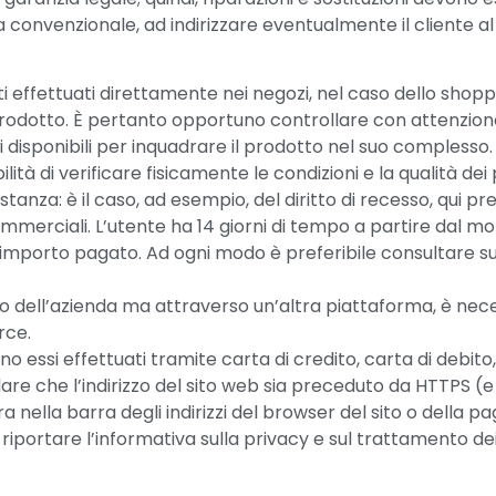
a convenzionale, ad indirizzare eventualmente il cliente al
ti effettuati direttamente nei negozi, nel caso dello shop
 prodotto. È pertanto opportuno controllare con attenzione
 disponibili per inquadrare il prodotto nel suo complesso.
lità di verificare fisicamente le condizioni e la qualità d
distanza: è il caso, ad esempio, del diritto di recesso, qui 
 commerciali. L’utente ha 14 giorni di tempo a partire dal m
importo pagato. Ad ogni modo è preferibile consultare sul si
to dell’azienda ma attraverso un’altra piattaforma, è necess
rce.
o essi effettuati tramite carta di credito, carta di debito,
lare che l’indirizzo del sito web sia preceduto da HTTPS (
ra nella barra degli indirizzi del browser del sito o della p
a riportare l’informativa sulla privacy e sul trattamento dei