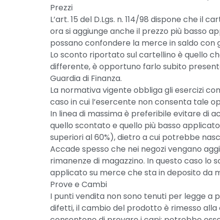
Prezzi
L’art. 15 del D.Lgs. n. 114/98 dispone che il 
ora si aggiunge anche il prezzo più basso appl
possano confondere la merce in saldo con gli 
Lo sconto riportato sul cartellino è quello c
differente, è opportuno farlo subito presente 
Guardia di Finanza.
La normativa vigente obbliga gli esercizi co
caso in cui l’esercente non consenta tale op
In linea di massima è preferibile evitare di 
quello scontato e quello più basso applicato
superiori al 60%), dietro a cui potrebbe nasc
Accade spesso che nei negozi vengano aggiun
rimanenze di magazzino. In questo caso lo s
applicato su merce che sta in deposito da 
Prove e Cambi
I punti vendita non sono tenuti per legge a p
difetti, il cambio del prodotto è rimesso all
consentono di provare i capi: potrebbe esser