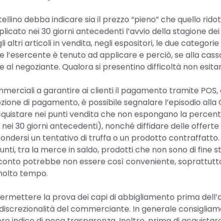
cartellino debba indicare sia il prezzo “pieno” che quello ri
icato nei 30 giorni antecedenti l’avvio della stagione dei sa
altri articoli in vendita, negli espositori, le due catego
he l’esercente è tenuto ad applicare e perciò, se alla cas
al negoziante. Qualora si presentino difficoltà non esitare 
mmerciali a garantire ai clienti il pagamento tramite POS,
zione di pagamento, è possibile segnalare l’episodio alla 
acquistare nei punti vendita che non espongano la percentu
 nei 30 giorni antecedenti), nonché diffidare delle offer
ondersi un tentativo di truffa o un prodotto contraffatto.
ti, tra la merce in saldo, prodotti che non sono di fine
conto potrebbe non essere così conveniente, soprattutto 
molto tempo.
ermettere la prova dei capi di abbigliamento prima dell’ac
a discrezionalità del commerciante. In generale consigliamo 
e indice di poca trasparenza. Inoltre, prima di acquistare 