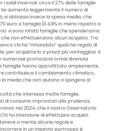
saldi invernali: circa il 27% delle famiglie
i. Se aumenta leggermente il numero di
i, si abbassa invece la spesa media, che
70 euro a famiglia (il 4,9% in meno rispetto a
ario: vi sono infatti famiglie che spenderanno
e che non effettueranno alcun acquisto. Tra
anca chi ha “rimandato” qualche regalo di
e, per acquistarlo a prezzi più vantaggiosi. A
 le numerose promozioni ormai divenute
ui le famiglie hanno approfittato ampiamente,
ltre contribuisce il cambiamento climatico,
la media che non aiutano a spingere al
ficoltà che interessa molte famiglie,
ti di consumo improntati alla prudenza,
veranno nel 2024, che il nostro Osservatorio
. Chi ha intenzione di effettuare acquisti
 tenere a mente alcune regole e
i incorrere in un inganno purtroppo è