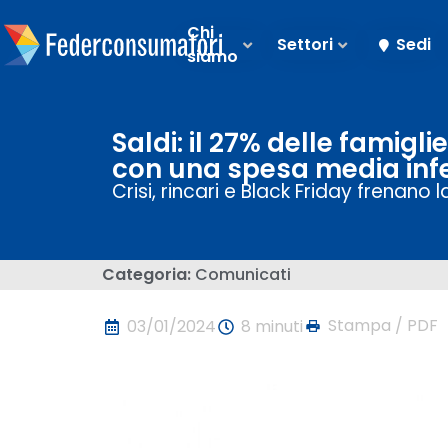
Chi
Settori
Sedi
siamo
Saldi: il 27% delle famigli
con una spesa media infer
Crisi, rincari e Black Friday frenano l
Categoria:
Comunicati
Stampa / PDF
03/01/2024
8 minuti