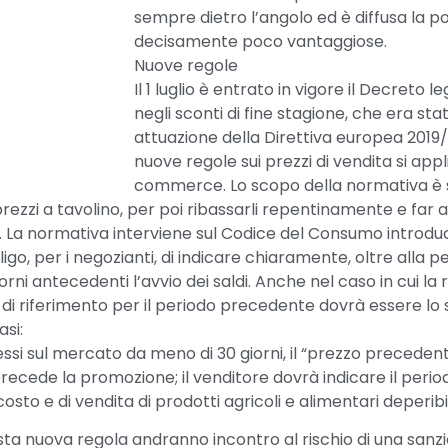
sempre dietro l’angolo ed è diffusa la po
decisamente poco vantaggiose.
Nuove regole
Il 1 luglio è entrato in vigore il Decret
negli sconti di fine stagione, che era s
attuazione della Direttiva europea 2019/
nuove regole sui prezzi di vendita si applic
commerce. Lo scopo della normativa è
 prezzi a tavolino, per poi ribassarli repentinamente e far 
. La normativa interviene sul Codice del Consumo introduce
o, per i negozianti, di indicare chiaramente, oltre alla pe
rni antecedenti l’avvio dei saldi. Anche nel caso in cui la 
i riferimento per il periodo precedente dovrà essere lo 
asi:
essi sul mercato da meno di 30 giorni, il “prezzo precedent
precede la promozione; il venditore dovrà indicare il perio
costo e di vendita di prodotti agricoli e alimentari deperibil
ta nuova regola andranno incontro al rischio di una sanzi