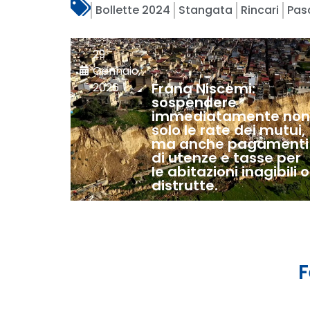
Bollette 2024
Stangata
Rincari
Pas
29
Gennaio,
Frana Niscemi:
2026
sospendere
immediatamente no
solo le rate dei mutui,
ma anche pagamenti
di utenze e tasse per
le abitazioni inagibili o
distrutte.
F