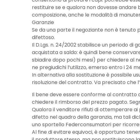
restituire se e qualora non dovesse andare be
composizione, anche le modalità di manutenzio
Garanzie
Se da una parte il negoziante non è tenuto p
difettoso.
Il D.Lgs. n. 24/2002 stabilisce un periodo di 
acquistata a saldo: è quindi bene conservar
sbiadire dopo pochi mesi) per chiedere al n
ne pregiudichi l’utilizzo, emerso entro i 24 me
In alternativa alla sostituzione è possibile 
risoluzione del contratto. Va precisato che
Il bene deve essere conforme al contratto di 
chiedere il rimborso del prezzo pagato. Segn
Qualora il venditore rifiuti di ottemperare 
difetto nel quadro della garanzia, ma tali d
uno sportello Federconsumatori per ricorrere
Al fine di evitare equivoci, è opportuno tene
il produttore stesso, ma non sostituiscono la