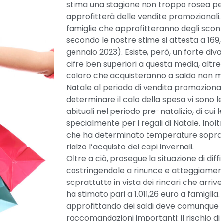
stima una stagione non troppo rosea per i 
approfitterà delle vendite promozional
famiglie che approfitteranno degli scont
secondo le nostre stime si attesta a 169,
gennaio 2023). Esiste, però, un forte div
cifre ben superiori a questa media, altr
coloro che acquisteranno a saldo non m
Natale al periodo di vendita promozional
determinare il calo della spesa vi sono
abituali nel periodo pre-natalizio, di c
specialmente per i regali di Natale. Ino
che ha determinato temperature sopra 
rialzo l’acquisto dei capi invernali.
Oltre a ciò, prosegue la situazione di dif
costringendole a rinunce e atteggiamen
soprattutto in vista dei rincari che arri
ha stimato pari a 1.011,26 euro a famiglia
approfittando dei saldi deve comunque
raccomandazioni importanti: il rischio d