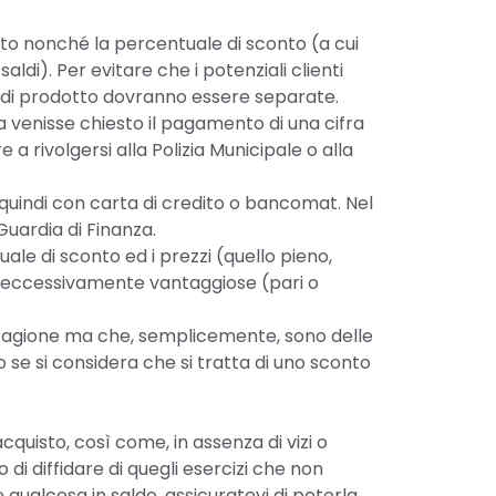
dotto nonché la percentuale di sconto (a cui
ldi). Per evitare che i potenziali clienti
rie di prodotto dovranno essere separate.
sa venisse chiesto il pagamento di una cifra
a rivolgersi alla Polizia Municipale o alla
 quindi con carta di credito o bancomat. Nel
Guardia di Finanza.
ale di sconto ed i prezzi (quello pieno,
te eccessivamente vantaggiose (pari o
 stagione ma che, semplicemente, sono delle
se si considera che si tratta di uno sconto
quisto, così come, in assenza di vizi o
di diffidare di quegli esercizi che non
qualcosa in saldo, assicuratevi di poterla