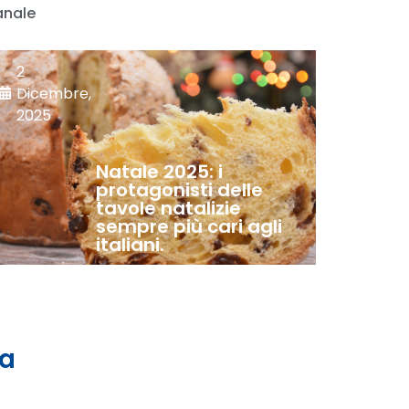
anale
2
Dicembre,
2025
Natale 2025: i
protagonisti delle
tavole natalizie
sempre più cari agli
italiani.
 a