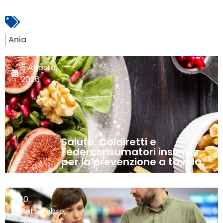
Ania
5 Agosto,
2026
Salute: Coldiretti e
Federconsumatori insieme
per la prevenzione a tavola.
10
Settembre,