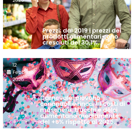
2025
Prezzi: dal 2019 i prezzi dei
prodotti alimentari cono
cresciuti del 30,1%.
12
Febbraio,
2026
Carnevale: piovono
coriandoli e rincari. I costi di
maschere, trucchi e dolci
aumentano mediamente
del +6% rispetto al 2025.