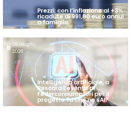
Prezzi: con l’inflazione al +3%
ricadute di 991,80 euro annui
a famiglia.
26 Giugno,
2026
Intelligenza artificiale, a
Pescara l’evento di
Federconsumatori per il
progetto Tu che ne sAI?