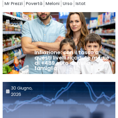
Mr Prezzi
Povertà
Meloni
Urso
Istat
16 Gennaio,
2026
Inflazione: con il tasso a
questi livelli ricadute medie
di +489 euro annui a
famiglia.
30 Giugno,
2026