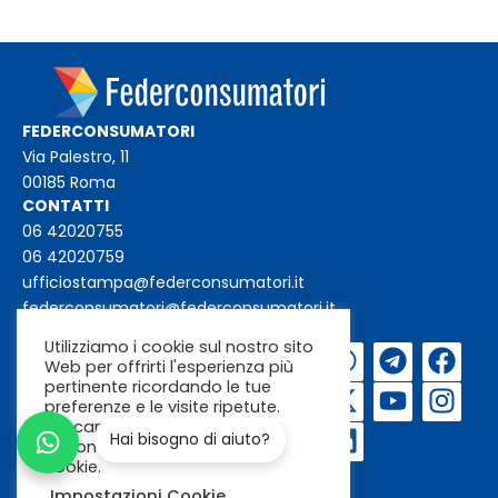
FEDERCONSUMATORI
Via Palestro, 11
00185 Roma
CONTATTI
06 42020755
06 42020759
ufficiostampa@federconsumatori.it
federconsumatori@federconsumatori.it
Utilizziamo i cookie sul nostro sito
Iscriviti alla
Web per offrirti l'esperienza più
newsletter
pertinente ricordando le tue
preferenze e le visite ripetute.
Cliccando su "Accetta"
Hai bisogno di aiuto?
acconsenti all'uso di TUTTI i
cookie.
Impostazioni Cookie