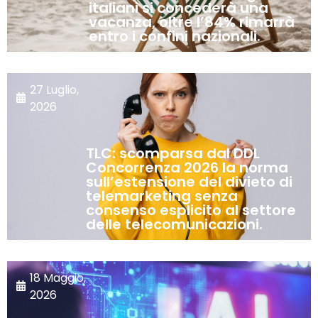
italiani si concederà una
vacanza, oltre l’84% rimarrà
entro i confini nazionali.
27 Luglio,
2026
TLC: scomparsa dal DDL
Concorrenza 2026 la norma
sull’estensione del divieto di
telemarketing senza
consenso esplicito al settore
delle telecomunicazioni.
18 Maggio,
2026