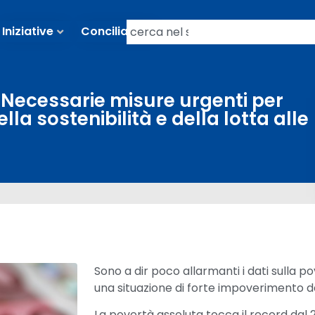
Iniziative
Conciliazioni
 Necessarie misure urgenti per
lla sostenibilità e della lotta alle
Sono a dir poco allarmanti i dati sulla po
una situazione di forte impoverimento de
La povertà assoluta tocca il record dal 2