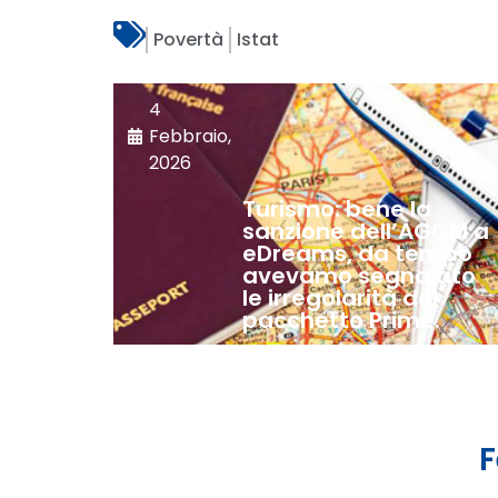
Povertà
Istat
4
Febbraio,
2026
Turismo: bene la
sanzione dell’AGCM a
eDreams, da tempo
avevamo segnalato
le irregolarità del
pacchetto Prime.
F