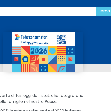
Cerca
vertà diffusi oggi dall’Istat, che fotografano
lle famiglie nel nostro Paese.
005: le stime preliminari del 2020 indicano