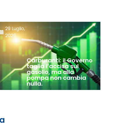
29 Luglio,
2026
Carburanti: il Governo
taglia l’accisa sul
gasolio, ma alla
pompa non cambia
nulla.
 a