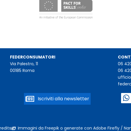
FEDERCONSUMATORI
CONT
Via Palestro, 11
06 42
00185 Roma
06 42
uffic
feder
Iscriviti alla newsletter
redits
Immagini da Freepik o generate con Adobe Firefly / N