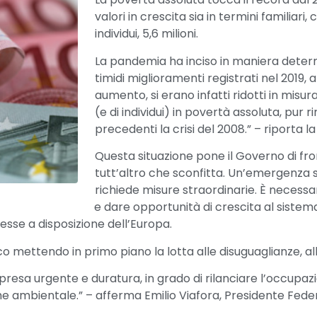
valori in crescita sia in termini familiari, c
individui, 5,6 milioni.
La pandemia ha inciso in maniera deter
timidi miglioramenti registrati nel 2019, 
aumento, si erano infatti ridotti in misura
(e di individui) in povertà assoluta, pur 
precedenti la crisi del 2008.” – riporta la 
Questa situazione pone il Governo di fro
tutt’altro che sconfitta. Un’emergenza s
richiede misure straordinarie. È necessari
e dare opportunità di crescita al siste
esse a disposizione dell’Europa.
o mettendo in primo piano la lotta alle disuguaglianze, alla
ripresa urgente e duratura, in grado di rilanciare l’occupa
 che ambientale.” – afferma Emilio Viafora, Presidente Fed