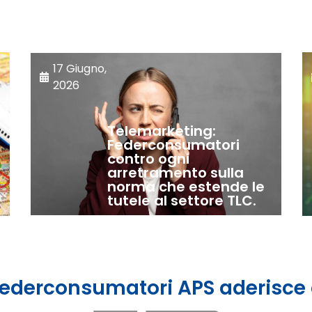
17 Giugno,
2026
Telemarketing:
Federconsumatori
contro ogni
arretramento sulla
norma che estende le
tutele al settore TLC.
ederconsumatori APS aderisce