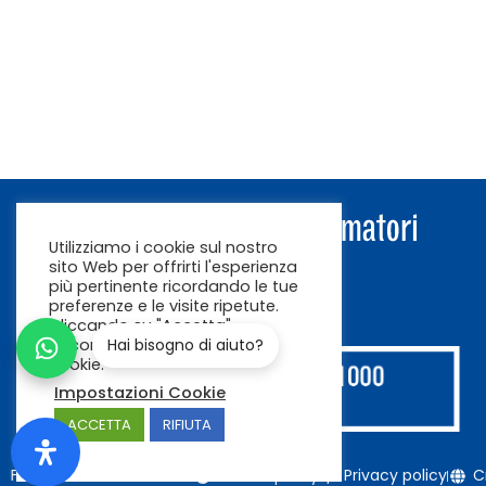
Utilizziamo i cookie sul nostro
sito Web per offrirti l'esperienza
più pertinente ricordando le tue
preferenze e le visite ripetute.
Cliccando su "Accetta"
acconsenti all'uso di TUTTI i
Hai bisogno di aiuto?
cookie.
Impostazioni Cookie
ACCETTA
RIFIUTA
Federconsumatori 2026
Cookie policy
Privacy policy
C