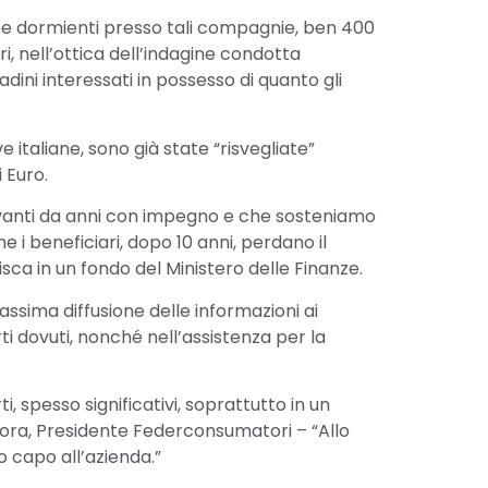
izze dormienti presso tali compagnie, ben 400
ari, nell’ottica dell’indagine condotta
tadini interessati in possesso di quanto gli
e italiane, sono già state “risvegliate”
i Euro.
 avanti da anni con impegno e che sosteniamo
e i beneficiari, dopo 10 anni, perdano il
uisca in un fondo del Ministero delle Finanze.
sima diffusione delle informazioni ai
rti dovuti, nonché nell’assistenza per la
, spesso significativi, soprattutto in un
fora, Presidente Federconsumatori – “Allo
 capo all’azienda.”