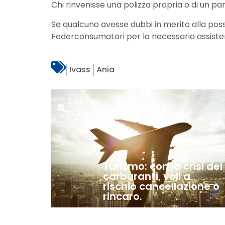
Chi rinvenisse una polizza propria o di un
Se qualcuno avesse dubbi in merito alla possi
Federconsumatori per la necessaria assiste
Ivass
Ania
3 Aprile,
2026
Turismo: con la crisi dei
carburanti, voli a
rischio cancellazione o
rincaro.