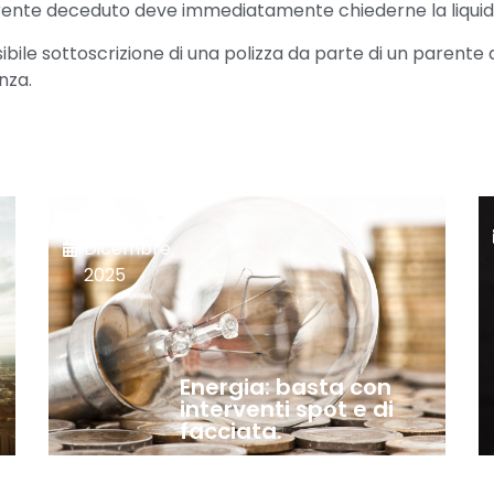
 parente deceduto deve immediatamente chiederne la liqui
bile sottoscrizione di una polizza da parte di un parente d
nza.
11
Dicembre,
2025
Energia: basta con
interventi spot e di
facciata.