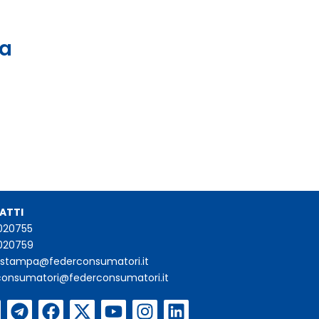
 a
ATTI
020755
020759
iostampa@federconsumatori.it
consumatori@federconsumatori.it