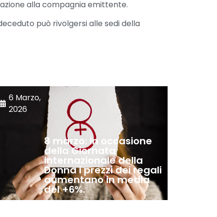
dazione alla compagnia emittente.
eceduto può rivolgersi alle sedi della
6 Marzo,
2026
8 marzo: in occasione
della Giornata
internazionale della
Donna i prezzi dei regali
aumentano in media
del +6%.