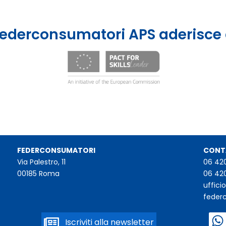
ederconsumatori APS aderisce
FEDERCONSUMATORI
CONT
Via Palestro, 11
06 42
00185 Roma
06 42
uffic
feder
Iscriviti alla newsletter