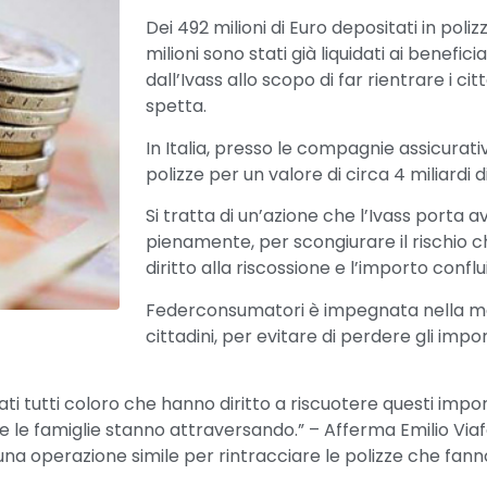
Dei 492 milioni di Euro depositati in pol
milioni sono stati già liquidati ai benefici
dall’Ivass allo scopo di far rientrare i cit
spetta.
In Italia, presso le compagnie assicurativ
polizze per un valore di circa 4 miliardi d
Si tratta di un’azione che l’Ivass porta
pienamente, per scongiurare il rischio ch
diritto alla riscossione e l’importo confl
Federconsumatori è impegnata nella mas
cittadini, per evitare di perdere gli impo
 tutti coloro che hanno diritto a riscuotere questi importi
e le famiglie stanno attraversando.” – Afferma Emilio Via
a operazione simile per rintracciare le polizze che fanno