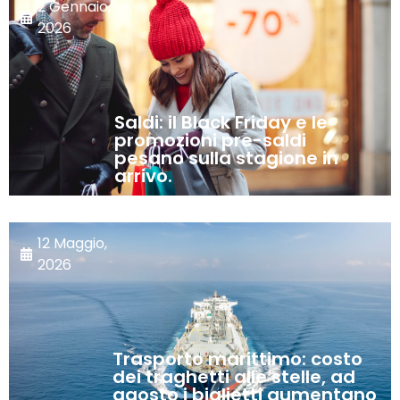
2 Gennaio,
2026
Saldi: il Black Friday e le
promozioni pre-saldi
pesano sulla stagione in
arrivo.
12 Maggio,
2026
Trasporto marittimo: costo
dei traghetti alle stelle, ad
agosto i biglietti aumentano