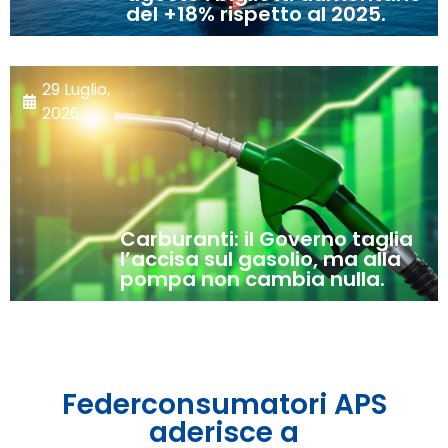
del +18% rispetto al 2025.
29 Luglio,
2026
Carburanti: il Governo taglia
l’accisa sul gasolio, ma alla
pompa non cambia nulla.
Federconsumatori APS
aderisce a