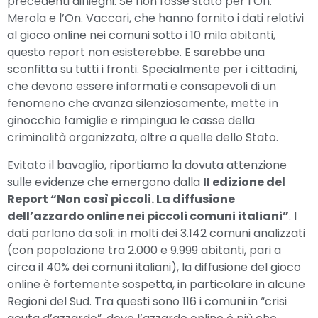
precedenti dinieghi. Se non fosse stato per l’On.
Merola e l’On. Vaccari, che hanno fornito i dati relativi
al gioco online nei comuni sotto i 10 mila abitanti,
questo report non esisterebbe. E sarebbe una
sconfitta su tutti i fronti. Specialmente per i cittadini,
che devono essere informati e consapevoli di un
fenomeno che avanza silenziosamente, mette in
ginocchio famiglie e rimpingua le casse della
criminalità organizzata, oltre a quelle dello Stato.
Evitato il bavaglio, riportiamo la dovuta attenzione
sulle evidenze che emergono dalla
II edizione del
Report “Non così piccoli. La diffusione
dell’azzardo online nei piccoli comuni italiani”
. I
dati parlano da soli: in molti dei 3.142 comuni analizzati
(con popolazione tra 2.000 e 9.999 abitanti, pari a
circa il 40% dei comuni italiani), la diffusione del gioco
online è fortemente sospetta, in particolare in alcune
Regioni del Sud. Tra questi sono 116 i comuni in “crisi