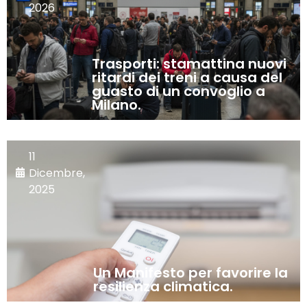
2026
Trasporti: stamattina nuovi
ritardi dei treni a causa del
guasto di un convoglio a
Milano.
11
Dicembre,
2025
Un Manifesto per favorire la
resilienza climatica.