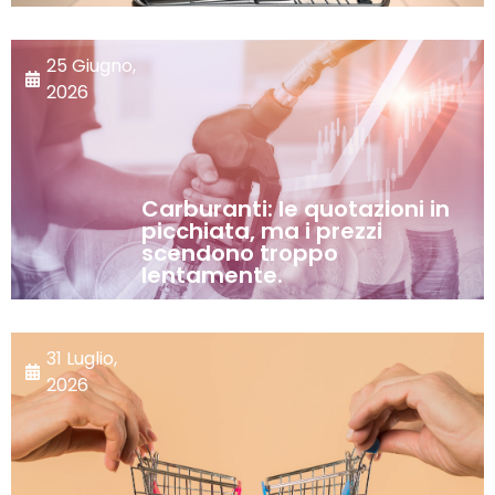
25 Giugno,
2026
Carburanti: le quotazioni in
picchiata, ma i prezzi
scendono troppo
lentamente.
31 Luglio,
2026