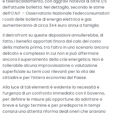
e teleriscaldamento, con aggravi notevoli di oltre 1/5
dell’attuale bolletta.
Nel dettaglio, se
condo le stime
dell’O.N.F. – Osservatorio Nazionale Federconsumatori
i cost
i
d
elle
bollett
e
di energia elettrica
e gas
aumenter
anno
di circa
344
euro annui a famiglia.
Il dietrofront su queste disposizioni annullerebbe, di
fatto, i benefici apportati finora dal calo del costo
della materia prima, tra l’altro in uno scenario ancora
delicato e complesso in cui non si può affermare
ancora
il superamento della crisi energetica.
Non
è
toller
abile
alcuna
improvvisazion
e o valutazione
superficiale su temi così rilevanti per la vita dei
cittadini e per l’intera economia del Paese.
Alla luce di tali elementi è evidente la necessità e
l’urgenza di
un confronto
immediato con il Governo,
per definire le misure più opportune da adottare a
breve e
lungo termine
e per predisporre in tempi
congrui una attenta riforma degli oneri che gravano