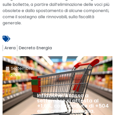
sulle bollette, a partire dall’eliminazione delle voci più
obsolete e dallo spostamento di alcune componenti,
come il sostegno alle rinnovabili, sulla fiscalità
generale.
Arera
Decreto Energia
30
Settembre,
2025
Inflazione: il tasso a
settembre si attesta al
+1,6%, con ricadute di +504
euro annui a famiglia.