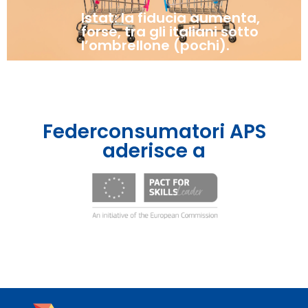
Istat: la fiducia aumenta,
forse, tra gli italiani sotto
l’ombrellone (pochi).
Federconsumatori APS
aderisce a