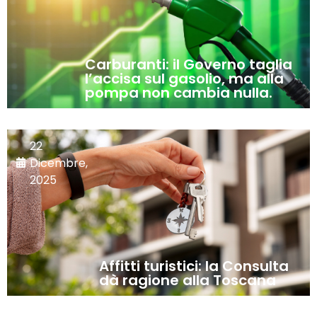
Carburanti: il Governo taglia
l’accisa sul gasolio, ma alla
pompa non cambia nulla.
22
Dicembre,
2025
Affitti turistici: la Consulta
dà ragione alla Toscana