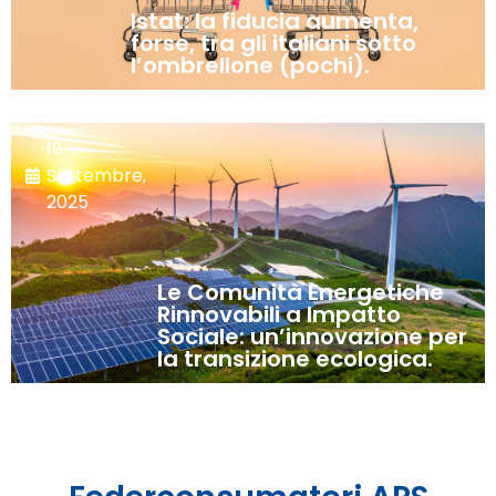
Istat: la fiducia aumenta,
forse, tra gli italiani sotto
l’ombrellone (pochi).
19
Settembre,
2025
Le Comunità Energetiche
Rinnovabili a Impatto
Sociale: un’innovazione per
la transizione ecologica.