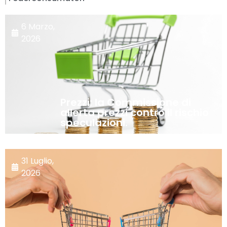
6 Marzo,
2026
Prezzi: la Commissione di
allerta prezzi contro il rischio
speculazioni.
31 Luglio,
2026