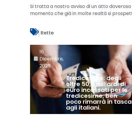
Si tratta a nostro avviso di un atto doveroso
momento che già in molte realtà si prospetta
Rette
16
Dicembre,
2025
Tredicesime: degli
oltre 50,5 miliardi di
euro incassati per le
tredicesime, ben
poco rimarrà in tasca
agli italiani.