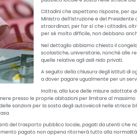
Cittadini che aspettano risposte, per q
Ministro dell’istruzione e del Presidente
straordinari, per far sì che i cittadini, o
per sé molto difficile, non debbano anche
Nel dettaglio abbiamo chiesto il conge
scolastiche, universitarie, nonché alle ret
quelle relative agli asili nido privati.
A seguito della chiusura degli istituti di
a dover pagare ugualmente per un serviz
Inoltre, alla luce delle misure adottate 
ere presso le proprie abitazioni per limitare al massimo la
lle sanzioni per la sosta degli autoveicoli nelle strisce 
casa.
ti del trasporto pubblico locale, pagati da utenti che n
mento pagato non appena ritornerà tutto alla normalità