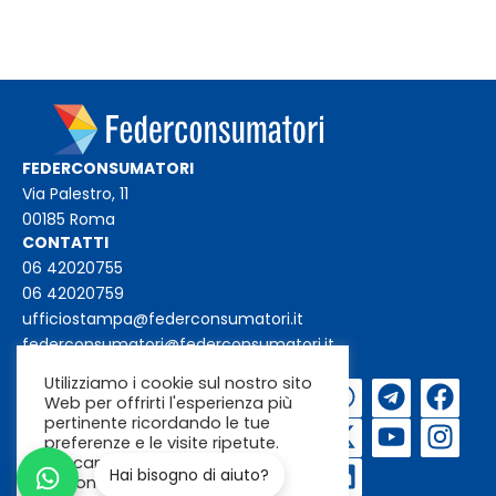
FEDERCONSUMATORI
Via Palestro, 11
00185 Roma
CONTATTI
06 42020755
06 42020759
ufficiostampa@federconsumatori.it
federconsumatori@federconsumatori.it
Utilizziamo i cookie sul nostro sito
Iscriviti alla
Web per offrirti l'esperienza più
newsletter
pertinente ricordando le tue
preferenze e le visite ripetute.
Cliccando su "Accetta"
Hai bisogno di aiuto?
acconsenti all'uso di TUTTI i