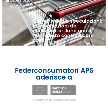
Dicembre,
2025
Carrelli vuoti e speculazioni:
le associazioni dei
consumatori lanciano il
“Manifesto contro il caro
spesa”.
Federconsumatori APS
aderisce a