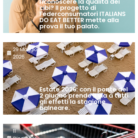
riconoscere la qualità dei
cibi? Il progetto di
Federconsumatori ITALIANS
DO EAT BETTER mette alla
prova il tuo palato.
29 Maggio,
2026
Estate 2026: con il ponte del
2 giugno prende il via a tutti
gli effetti la stagione
balneare.
11