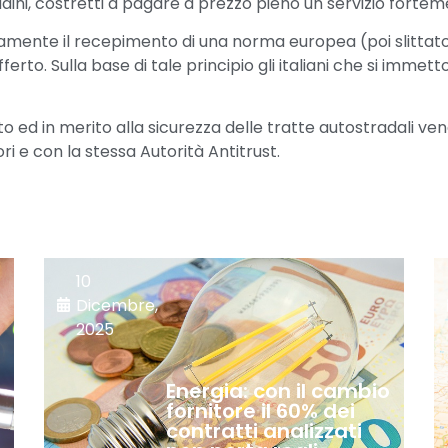
adini, costretti a pagare a prezzo pieno un servizio fortem
tamente il recepimento di una norma europea (poi slittat
o offerto. Sulla base di tale principio gli italiani che si 
d in merito alla sicurezza delle tratte autostradali venga
i e con la stessa Autorità Antitrust.
10
Dicembre,
2025
Energia: con il cambio
e
fornitore il 60% dei
contratti analizzati