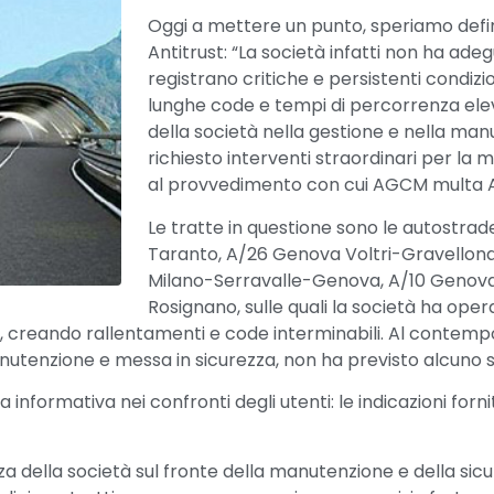
Oggi a mettere un punto, speriamo defini
Antitrust: “La società infatti non ha adegu
registrano critiche e persistenti condizio
lunghe code e tempi di percorrenza elev
della società nella gestione e nella man
richiesto interventi straordinari per la m
al provvedimento con cui AGCM multa Auto
Le tratte in questione sono le autostra
Taranto, A/26 Genova Voltri-Gravellona 
Milano-Serravalle-Genova, A/10 Genov
Rosignano, sulle quali la società ha oper
 creando rallentamenti e code interminabili. Al contempo,
anutenzione e messa in sicurezza, non ha previsto alcuno 
informativa nei confronti degli utenti: le indicazioni forni
 della società sul fronte della manutenzione e della sicur