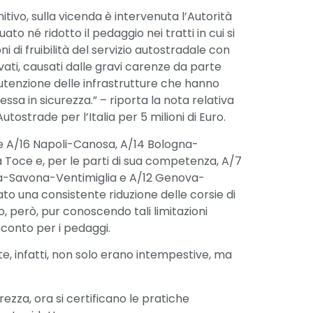
tivo, sulla vicenda è intervenuta l’Autorità
ato né ridotto il pedaggio nei tratti in cui si
ni di fruibilità del servizio autostradale con
ati, causati dalle gravi carenze da parte
utenzione delle infrastrutture che hanno
essa in sicurezza.” – riporta la nota relativa
strade per l’Italia per 5 milioni di Euro.
de A/16 Napoli-Canosa, A/14 Bologna-
Toce e, per le parti di sua competenza, A/7
a-Savona-Ventimiglia e A/12 Genova-
ato una consistente riduzione delle corsie di
 però, pur conoscendo tali limitazioni
sconto per i pedaggi.
te, infatti, non solo erano intempestive, ma
ezza, ora si certificano le pratiche