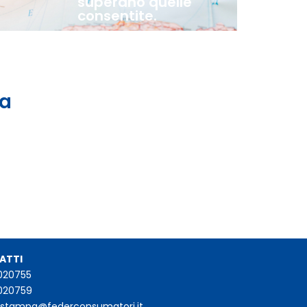
superano quelle
consentite.
 a
ATTI
020755
020759
iostampa@federconsumatori.it