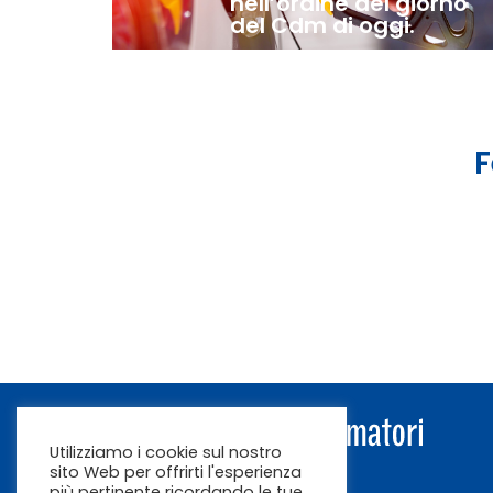
nell’ordine del giorno
del Cdm di oggi.
F
Utilizziamo i cookie sul nostro
sito Web per offrirti l'esperienza
più pertinente ricordando le tue