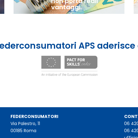
non porta reali
vantaggi.
ederconsumatori APS aderisce
FEDERCONSUMATORI
CONT
Via Palestro, 11
06 42
00185 Roma
06 42
uffic