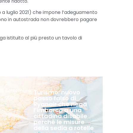
ente ridotto.
o a luglio 2021) che impone l’adeguamento
immettono in autostrada non dovrebbero pagare
 istituito al più presto un tavolo di
26
Settembre,
Turismo: nuovo
passo falso di
2025
Ryanair che nega
l’imbarco a una
cittadina disabile
perché le misure
della sedia a rotelle