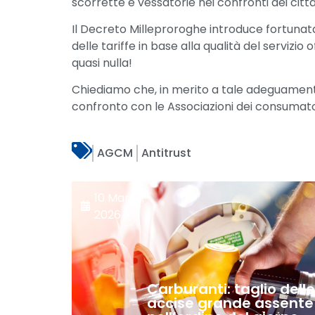
scorrette e vessatorie nei confronti dei citt
Il Decreto Milleproroghe introduce fortuna
delle tariffe in base alla qualità del servizi
quasi nulla!
Chiediamo che, in merito a tale adeguamento e
confronto con le Associazioni dei consumator
AGCM
Antitrust
10 Marzo,
2026
Carburanti: taglio dell
accise grande assente