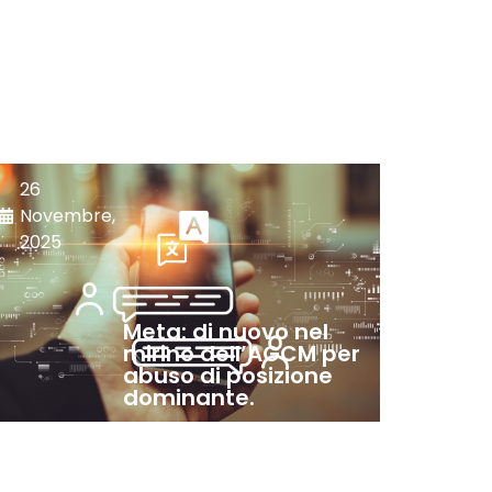
26
Novembre,
2025
Meta: di nuovo nel
mirino dell’AGCM per
abuso di posizione
dominante.