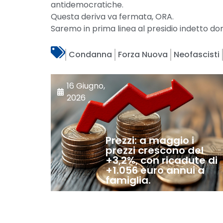
antidemocratiche.
Questa deriva va fermata, ORA.
Saremo in prima linea al presidio indetto dom
Condanna
Forza Nuova
Neofascisti
16 Giugno,
2026
Prezzi: a maggio i
prezzi crescono del
+3,2%, con ricadute di
+1.056 euro annui a
famiglia.