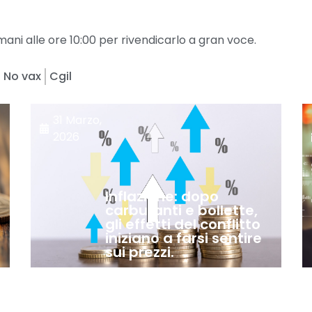
ani alle ore 10:00 per rivendicarlo a gran voce.
No vax
Cgil
31 Marzo,
2026
Inflazione: dopo
carburanti e bollette,
gli effetti del conflitto
iniziano a farsi sentire
sui prezzi.