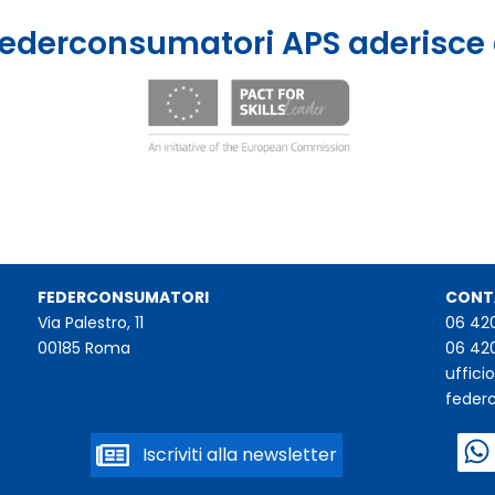
ederconsumatori APS aderisce
FEDERCONSUMATORI
CONT
Via Palestro, 11
06 42
00185 Roma
06 42
uffic
feder
Iscriviti alla newsletter