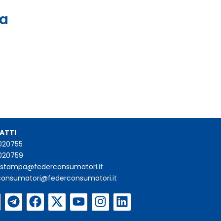
 a
ATTI
020755
020759
iostampa@federconsumatori.it
consumatori@federconsumatori.it