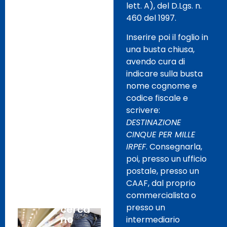
giorni
lett. A), del D.Lgs. n.
illegitt
460 del 1997.
imam
ente
Inserire poi il foglio in
erosi.
una busta chiusa,
avendo cura di
indicare sulla busta
Com
7
nome cognome e
merci
Febbr
o:
codice fiscale e
aio,
lieve
scrivere:
2020
cresci
DESTINAZIONE
ta
CINQUE PER MILLE
delle
IRPEF
. Consegnarla,
vendit
e nel
poi, presso un ufficio
2019,
postale, presso un
ma le
CAAF, dal proprio
famigl
commercialista o
ie
presso un
cerca
no
intermediario