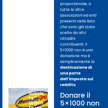
rete
proporzionale, a
ferrovi
tutte le altre
aria.
associazioni ed enti
presenti nella lista
Crack
5
che sono già state
Merca
Febbr
scelte da altri
tone
aio,
cittadini
Uno:
2020
contribuenti. Il
assolt
i i
5×1000 non è una
vertici
donazione ma è
dell’az
semplicemente la
ienda,
destinazione di
per il
una parte
Gup
“il
dell’imposta sul
fatto
reddito
.
non
sussis
Donare il
te”.
5×1000 non
Urgen
te un