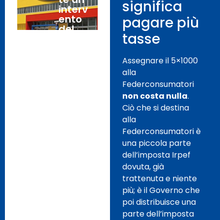
significa
interv
ento
pagare più
del
tasse
Gover
no per
le
Assegnare il 5×1000
20.00
alla
0 le
Federconsumatori
famigl
non costa nulla
.
ie che
non
Ciò che si destina
otterr
alla
anno
Federconsumatori è
alcun
una piccola parte
ristoro
dell’imposta Irpef
.
dovuta, già
trattenuta e niente
Telem
5
più; è il Governo che
arketi
Febbr
poi distribuisce una
ng: la
aio,
parte dell’imposta
multa