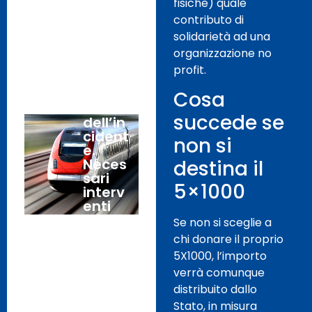
Febbr
fisiche) quale
liato:
aio,
contributo di
fare
2020
solidarietà ad una
chiare
zza al
organizzazione no
più
profit.
prest
o sulle
Cosa
cause
succede se
dell’in
cident
non si
e.
Neces
destina il
sari
5×1000
interv
enti
da
Se non si sceglie a
tropp
chi donare il proprio
o
5X1000, l’importo
temp
verrà comunque
o
rinviat
distribuito dallo
i sulla
Stato, in misura