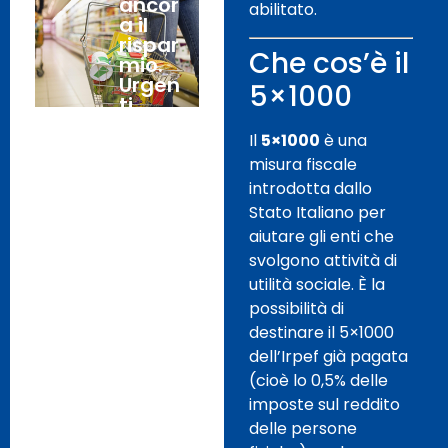
ancor
abilitato.
a il
rispar
Che cos’è il
mio.
Urgen
5×1000
ti
misur
Il
5×1000
è una
e di
rilanci
misura fiscale
o
introdotta dallo
dell’o
Stato Italiano per
ccupa
aiutare gli enti che
zione
svolgono attività di
e
della
utilità sociale. È la
doma
possibilità di
nda
destinare il 5×1000
intern
dell’Irpef già pagata
a.
(cioè lo 0,5% delle
imposte sul reddito
Treno
6
delle persone
derag