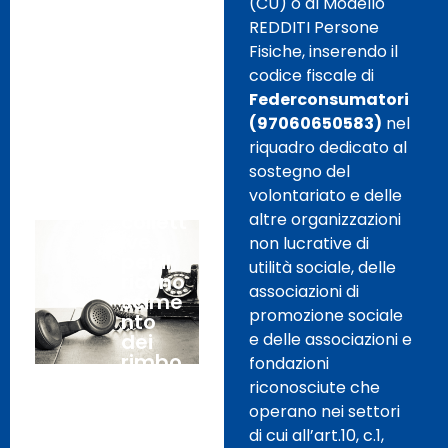
(CU) o al Modello
REDDITI Persone
28
10
Fisiche, inserendo il
giorni:
Febbr
codice fiscale di
Feder
aio,
consu
Federconsumatori
2020
mator
(97060650583)
nel
i
riquadro dedicato al
attiva
sostegno del
azioni
volontariato e delle
legali
collett
altre organizzazioni
ive
non lucrative di
per il
utilità sociale, delle
ricono
associazioni di
scime
promozione sociale
nto
dei
e delle associazioni e
rimbo
fondazioni
rsi
riconosciute che
auto
operano nei settori
matici
di cui all’art.10, c.1,
dei